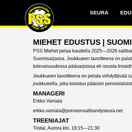
Siirry
sisältöön
SEURA
EDU
MIEHET EDUSTUS | SUOM
PSS Miehet pelaa kaudella 2025—2026 saliba
Suomisarjassa. Joukkueen tavoitteena on pala
tulevaisuudessa pääsarjoissa eli nousta Inssidiv
Joukkueen tavoitteena on pelata viihdyttävää s
joukkueella, joka koostuu pääosin porvoolaisist
MANAGERI
Erkko Vaniala
erkko.vaniala@porvoonsalibandyseura.net
TREENIAJAT
Tiistai, Aurora klo. 19:15—21:30