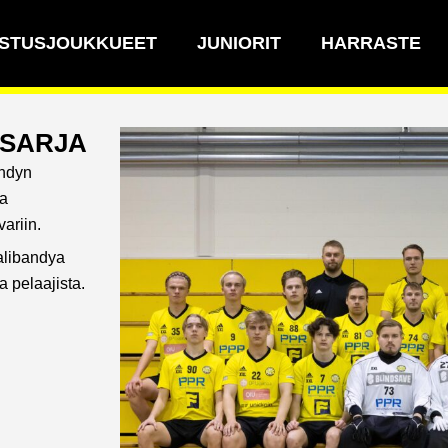
STUSJOUKKUEET
JUNIORIT
HARRASTE
ISARJA
ndyn
ta
ariin.
alibandya
a pelaajista.