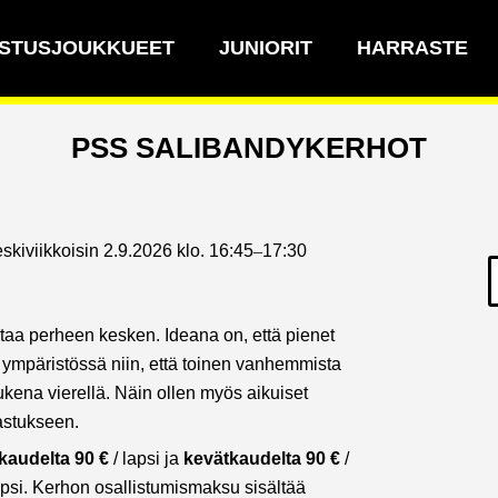
STUSJOUKKUEET
JUNIORIT
HARRASTE
PSS SALIBANDYKERHOT
eskiviikkoisin 2.9.2026 klo. 16:45
–
17:30
taa perheen kesken. Ideana on, että pienet
a ympäristössä niin, että toinen vanhemmista
kena vierellä. Näin ollen myös aikuiset
astukseen.
kaudelta 90 €
/ lapsi ja
kevätkaudelta 90 €
/
apsi. Kerhon osallistumismaksu sisältää