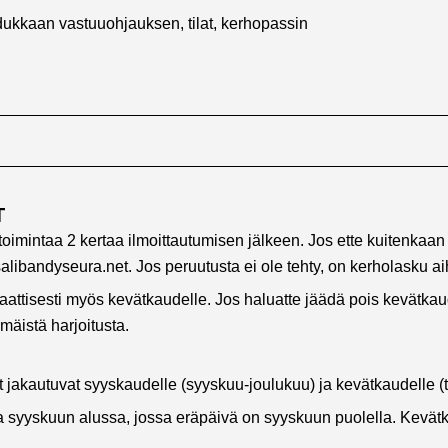
ukkaan vastuuohjauksen, tilat, kerhopassin
T
oimintaa 2 kertaa ilmoittautumisen jälkeen. Jos ette kuitenkaan
salibandyseura.net. Jos peruutusta ei ole tehty, on kerholasku ai
tisesti myös kevätkaudelle. Jos haluatte jäädä pois kevätkaudelta
äistä harjoitusta.
 jakautuvat syyskaudelle (syyskuu-joulukuu) ja kevätkaudelle 
 syyskuun alussa, jossa eräpäivä on syyskuun puolella. Kevätk