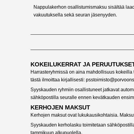
Nappulakerhon osallistumismaksu sisältää laad
vakuutuksella sekä seuran jäsenyyden.
KOKEILUKERRAT JA PERUUTUKSE
Harrasteryhmissä on aina mahdollisuus kokeilla t
tästä ilmoittaa kirjallisesti: psstoimisto@porvoon
Syyskauden ryhmiin osallistuneet jatkavat automaat
sähköpostilla seuralle ennen kevätkauden ensimm
KERHOJEN MAKSUT
Kerhojen maksut ovat lukukausikohtaisia. Maksut
Syyskauden kerholasku toimitetaan sähköpostilla
tammikuun alkupuolella.