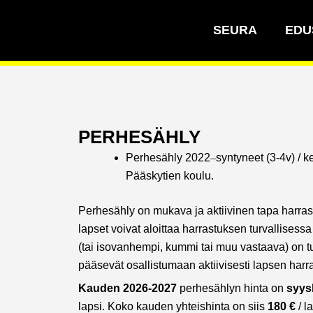
Siirry
sisältöön
SEURA
EDU
PERHESÄHLY
Perhesähly 2022
–
syntyneet (3-4v) / k
Pääskytien koulu.
Perhesähly on mukava ja aktiivinen tapa harras
lapset voivat aloittaa harrastuksen turvallisess
(tai isovanhempi, kummi tai muu vastaava) on tu
pääsevät osallistumaan aktiivisesti lapsen harr
Kauden 2026-2027
perhesählyn hinta on
syys
lapsi. Koko kauden yhteishinta on siis
180 €
/ l