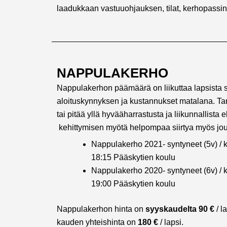
laadukkaan vastuuohjauksen, tilat, kerhopassi
NAPPULAKERHO
Nappulakerhon päämäärä on liikuttaa lapsista s
aloituskynnyksen ja kustannukset matalana. Ta
tai pitää yllä hyvääharrastusta ja liikunnallist
kehittymisen myötä helpompaa siirtya myös jou
Nappulakerho 2021- syntyneet (5v) / k
18:15 Pääskytien koulu
Nappulakerho 2020- syntyneet (6v) / k
19:00 Pääskytien koulu
Nappulakerhon hinta on
syyskaudelta 90 €
/ l
kauden yhteishinta on
180 €
/ lapsi.